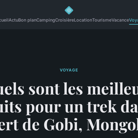
ueil
Actu
Bon plan
Camping
Croisière
Location
Tourisme
Vacance
Voy
VOYAGE
els sont les meille
uits pour un trek da
ert de Gobi, Mongol