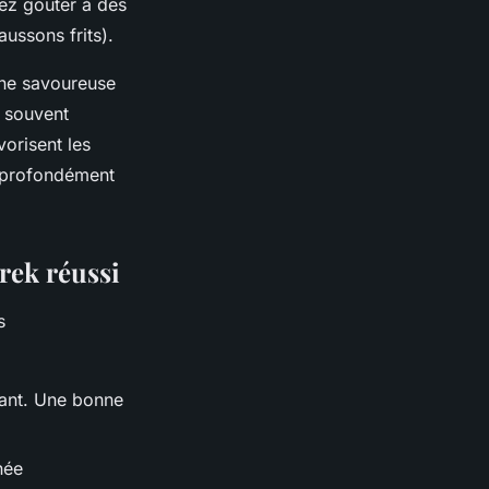
rez goûter à des
aussons frits).
ine savoureuse
, souvent
orisent les
r profondément
rek réussi
s
vant. Une bonne
née