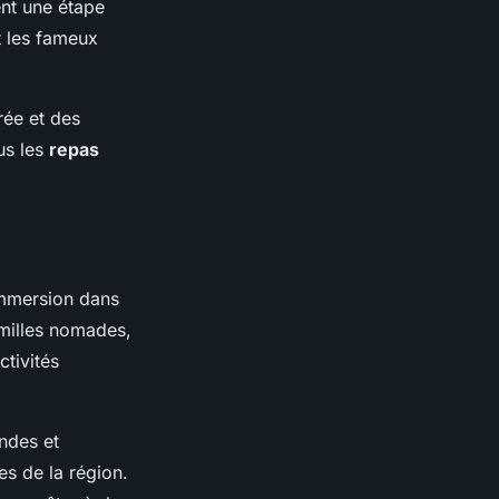
nt une étape
t les fameux
rée et des
ous les
repas
immersion dans
amilles nomades,
ctivités
ndes et
s de la région.