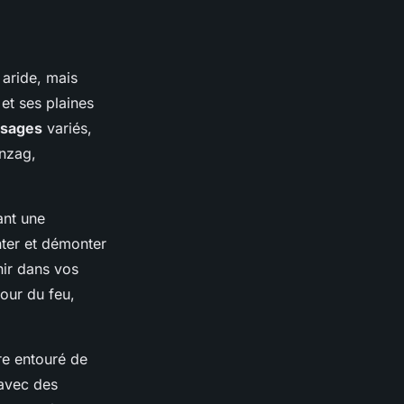
 aride, mais
et ses plaines
sages
variés,
nzag,
rant une
ter et démonter
ir dans vos
our du feu,
ire entouré de
 avec des