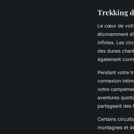
Trekking d
Le cœur de vot
étonnamment div
infinies. Les cir
des dunes chant
également connu
Pendant votre t
connexion intim
votre campemen
aventures quoti
partageant des hi
Certains circuits
montagnes et de 