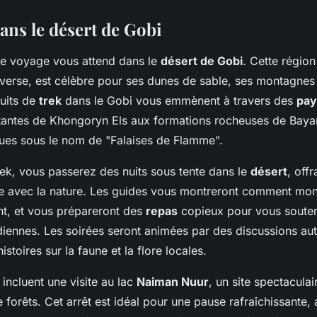
ans le désert de Gobi
re
voyage
vous attend dans le
désert de Gobi
. Cette région
erse, est célèbre pour ses dunes de sable, ses montagnes 
cuits de
trek
dans le Gobi vous emmènent à travers des
pay
antes de Khongoryn Els aux formations rocheuses de Baya
es sous le nom de "Falaises de Flamme".
rek, vous passerez des nuits sous tente dans le
désert
, off
e avec la nature. Les guides vous montreront comment mon
t, et vous prépareront des
repas
copieux pour vous souten
diennes. Les soirées seront animées par des discussions aut
stoires sur la faune et la flore locales.
 incluent une visite au lac
Naiman Nuur
, un site spectacula
forêts. Cet arrêt est idéal pour une pause rafraîchissante,