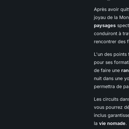
Après avoir quit
joyau de la Mon
paysages
specta
conduiront à tra
rencontrer des 
L'un des points 
pour ses format
de faire une
ra
nuit dans une y
permettra de par
Les circuits dan
vous pourrez dé
inclus garantiss
la
vie nomade
.