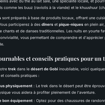
illis avec du thé au lait salé, une spécialité locale, et pour
ls comme les buuz (raviolis à la viande) et le khuushuur (ch
s
sont préparés à base de produits locaux, offrant une cuis
 Vous participerez à des
dîners
et
pique-niques
en plein air
hants et de danses traditionnelles. Les nuits en yourte fav
convivialité, vous permettant de comprendre et d'apprécie
de.
ournables et conseils pratiques pour un t
votre
trek
dans le
désert de Gobi
inoubliable, voici quelque
et conseils pratiques :
ous physiquement
: Le trek dans le désert peut être éprou
ysique vous aidera à profiter pleinement de l'aventure.
le bon équipement
: Optez pour des chaussures de randon