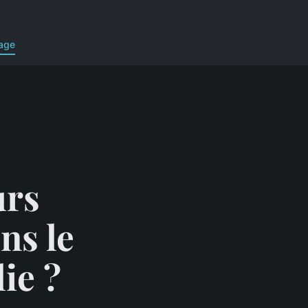
age
urs
ns le
ie ?