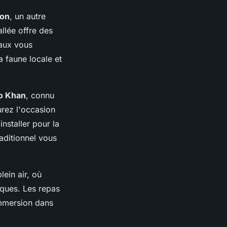
hon
, un autre
llée offre des
caux vous
 faune locale et
no Khan
, connu
urez l'occasion
nstaller pour la
aditionnel vous
lein air, où
iques. Les repas
immersion dans