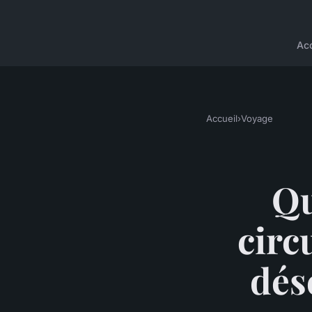
Acc
Accueil
›
Voyage
Qu
circ
dés