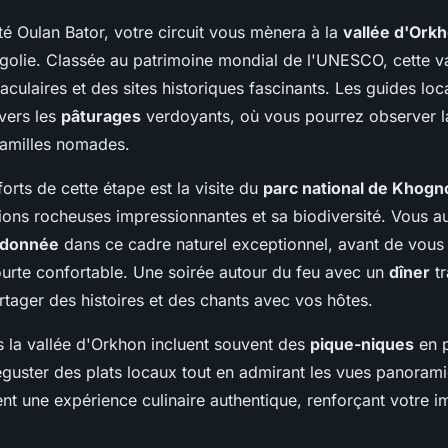
té Oulan Bator, votre circuit vous mènera à la
vallée d'Ork
golie. Classée au patrimoine mondial de l'UNESCO, cette va
culaires et des sites historiques fascinants. Les guides lo
vers les
pâturages
verdoyants, où vous pourrez observer la
familles nomades.
forts de cette étape est la visite du
parc national de Khog
ions rocheuses impressionnantes et sa biodiversité. Vous a
ndonnée
dans ce cadre naturel exceptionnel, avant de vous i
ourte confortable. Une soirée autour du feu avec un
dîner
tr
tager des histoires et des chants avec vos hôtes.
s la vallée d'Orkhon incluent souvent des
pique-niques
en p
guster des plats locaux tout en admirant les vues panoram
ent une expérience culinaire authentique, renforçant votre 