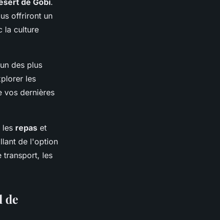
ésert de Gobi
.
us offriront un
 la culture
 un des plus
plorer les
e vos dernières
s les
repas
et
allant de l'option
 transport, les
l de