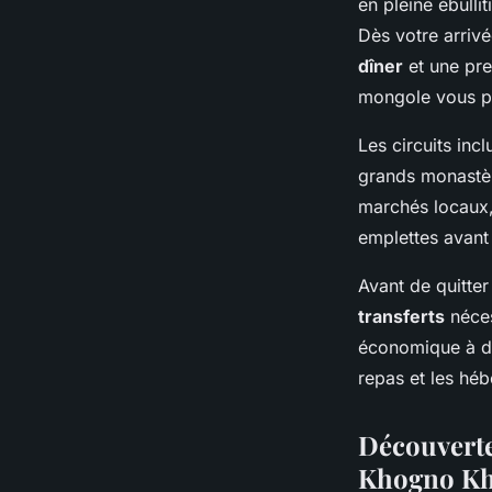
en pleine ébulli
Dès votre arrivé
dîner
et une pre
mongole vous pl
Les circuits in
grands
monastè
marchés locaux, 
emplettes avant 
Avant de quitter
transferts
néces
économique à des
repas et les héb
Découverte 
Khogno K