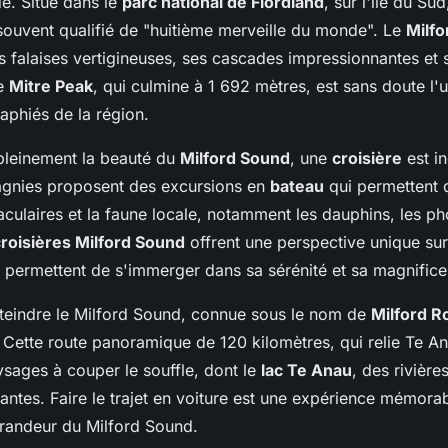
e. Situé dans le
parc national de Fiordland
, sur l'île du Sud
souvent qualifié de "huitième merveille du monde". Le
Milf
s falaises vertigineuses, ses cascades impressionnantes et
Le
Mitre Peak
, qui culmine à 1 692 mètres, est sans doute l
aphiés de la région.
pleinement la beauté du
Milford Sound
, une
croisière
est i
agnies proposent des excursions en
bateau
qui permettent 
culaires et la faune locale, notamment les dauphins, les ph
croisières Milford Sound
offrent une perspective unique sur
t permettent de s'immerger dans sa sérénité et sa magnific
tteindre le Milford Sound, connue sous le nom de
Milford R
 Cette route panoramique de 120 kilomètres, qui relie Te An
ysages à couper le souffle, dont le
lac Te Anau
, des rivières
iantes. Faire le trajet en voiture est une expérience mémora
grandeur du Milford Sound.