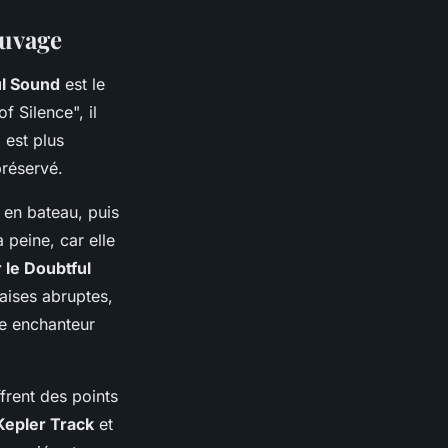
auvage
l Sound
est le
 Silence", il
 est plus
préservé.
en bateau, puis
 peine, car elle
r le Doubtful
aises abruptes,
re enchanteur
frent des points
Kepler Track
et