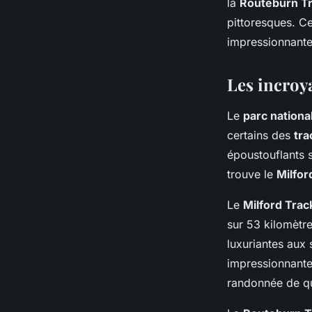
la
Routeburn T
pittoresques. Ce
impressionnante 
Les incroy
Le
parc nationa
certains des
tra
époustouflants s
trouve le
Milfor
Le
Milford Trac
sur 53 kilomètre
luxuriantes aux
impressionnante
randonnée de qu