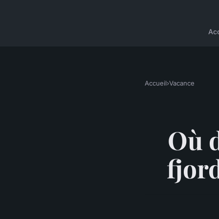
Acc
Accueil
›
Vacance
Où d
fjor