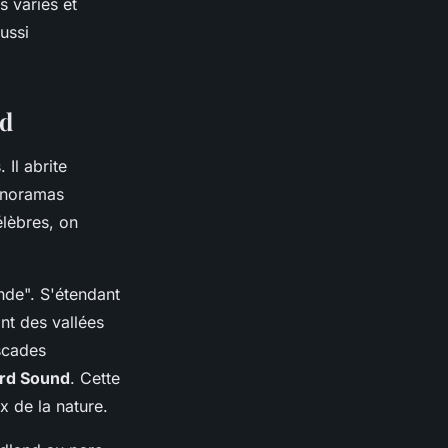
 variés et
ussi
nd
 Il abrite
anoramas
élèbres, on
nde". S'étendant
ant des vallées
scades
ord Sound
. Cette
x de la nature.