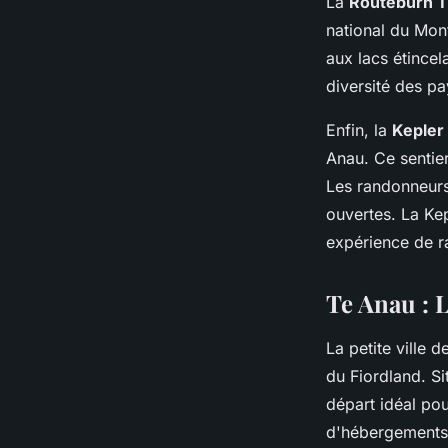
La
Routeburn T
national du Mont
aux lacs étincel
diversité des p
Enfin, la
Kepler
Anau. Ce sentier
Les randonneurs 
ouvertes. La Ke
expérience de r
Te Anau : L
La petite ville d
du Fiordland. Si
départ idéal po
d'hébergements,