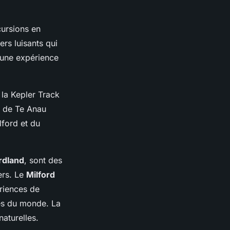
cursions en
ers luisants qui
 une expérience
la Kepler Track
é de Te Anau
lford et du
rdland
, sont des
ers. Le
Milford
riences de
les du monde. La
naturelles.