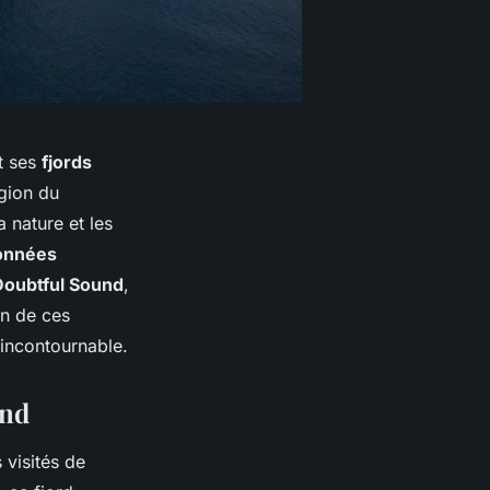
t ses
fjords
gion du
a nature et les
onnées
Doubtful Sound
,
on de ces
 incontournable.
and
 visités de