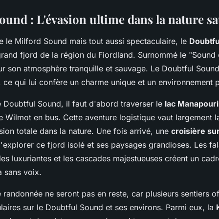
ound : L'évasion ultime dans la nature s
 le Milford Sound mais tout aussi spectaculaire, le
Doubtfu
rand fjord de la région du Fiordland. Surnommé le "Sound of
ur son atmosphère tranquille et sauvage. Le Doubtful Sound
s, ce qui lui confère un charme unique et un environnement 
e Doubtful Sound, il faut d'abord traverser le
lac Manapouri
de Wilmot en bus. Cette aventure logistique vaut largement la
ion totale dans la nature. Une fois arrivé, une
croisière su
explorer ce fjord isolé et ses paysages grandioses. Les fal
ales luxuriantes et les cascades majestueuses créent un cad
a sans voix.
randonnée ne seront pas en reste, car plusieurs sentiers of
aires sur le Doubtful Sound et ses environs. Parmi eux, la