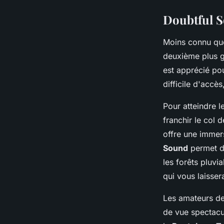
Doubtful S
Moins connu que
deuxième plus g
est apprécié po
difficile d'accè
Pour atteindre l
franchir le col 
offre une immers
Sound
permet d'
les forêts pluvi
qui vous laisser
Les amateurs de 
de vue spectacul