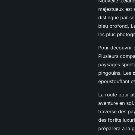
Nouvelle-Zéland
majestueux est 
distingue par se
bleu profond. 
les plus photogr
Pour découvrir 
Plusieurs comp
paysages specta
pingouins. Les
époustouflant e
La route pour a
aventure en soi.
traverse des pa
des forêts luxur
préparera à la 