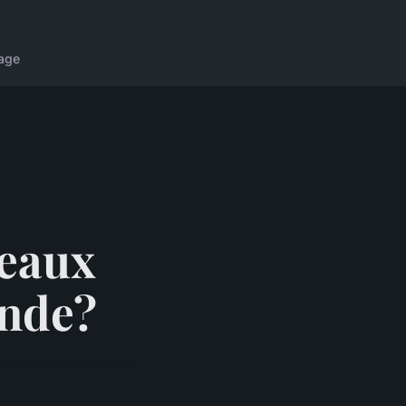
age
beaux
ande?