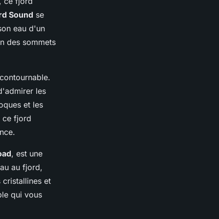
, ce fjord
ord Sound
se
 son eau d'un
'un des sommets
ncontournable.
d'admirer les
oques et les
 ce fjord
ence.
oad
, est une
au au fjord,
 cristallines et
ble qui vous