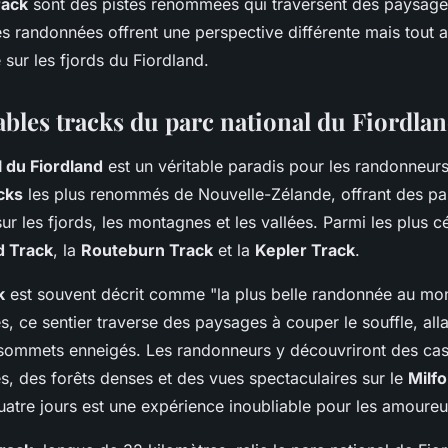
rack
sont des pistes renommées qui traversent des paysages
s randonnées offrent une perspective différente mais tout a
sur les fjords du Fiordland.
ables tracks du parc national du Fiordla
l du Fiordland
est un véritable paradis pour les randonneurs.
cks
les plus renommés de Nouvelle-Zélande, offrant des p
ur les fjords, les montagnes et les vallées. Parmi les plus c
d Track
, la
Routeburn Track
et la
Kepler Track
.
k
est souvent décrit comme "la plus belle randonnée au mo
s, ce sentier traverse des paysages à couper le souffle, all
 sommets enneigés. Les randonneurs y découvriront des ca
s, des forêts denses et des vues spectaculaires sur le
Milf
atre jours est une expérience inoubliable pour les amoureu