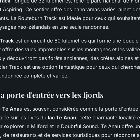
rack
, longue de 32 kilomètres, relie le parc national de Fio
 Aspiring. Ce sentier offre des panoramas variés, allant des
ants. La Routeburn Track est idéale pour ceux qui souhaitent
aysages néo-zélandais en une seule randonnée.
 Track
est un circuit de 60 kilomètres qui forme une boucle
 offre des vues imprenables sur les montagnes et les vallée
y découvriront des forêts anciennes, des crêtes alpines et 
pler Track est une option fantastique pour ceux qui cherche
andonnée complète et variée.
a porte d'entrée vers les fjords
e
Te Anau
est souvent considérée comme la porte d'entrée v
tuée sur les rives du
lac Te Anau
, cette charmante localité e
ur explorer le Milford et le Doubtful Sound. Te Anau offre
 de restaurants et de services touristiques pour répondre 