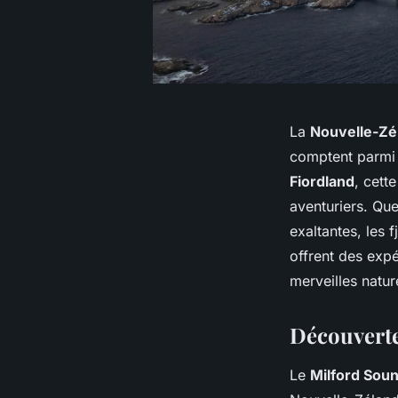
La
Nouvelle-Zé
comptent parmi 
Fiordland
, cett
aventuriers. Qu
exaltantes, les 
offrent des exp
merveilles natur
Découverte
Le
Milford Sou