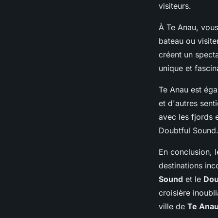
visiteurs.
À Te Anau, vous
bateau ou visite
créent un spect
unique et fascin
Te Anau est éga
et d'autres sen
avec les fjords 
Doubtful Sound
En conclusion, l
destinations inc
Sound
et le
Dou
croisière inoub
ville de
Te Ana