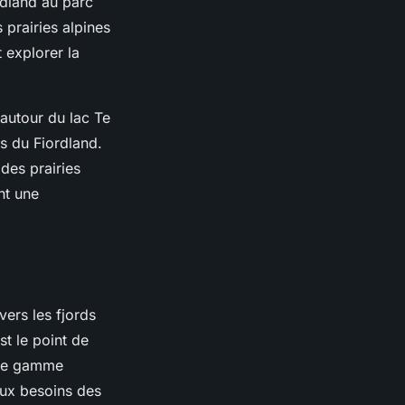
rdland au parc
 prairies alpines
 explorer la
 autour du lac Te
s du Fiordland.
des prairies
nt une
ers les fjords
st le point de
 une gamme
aux besoins des