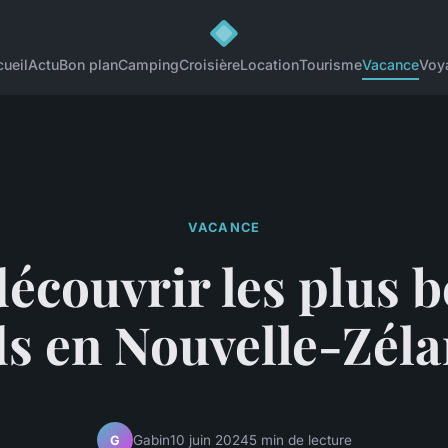
ueil
Actu
Bon plan
Camping
Croisière
Location
Tourisme
Vacance
Voy
VACANCE
écouvrir les plus 
ds en Nouvelle-Zél
Gabin
10 juin 2024
5 min de lecture
G